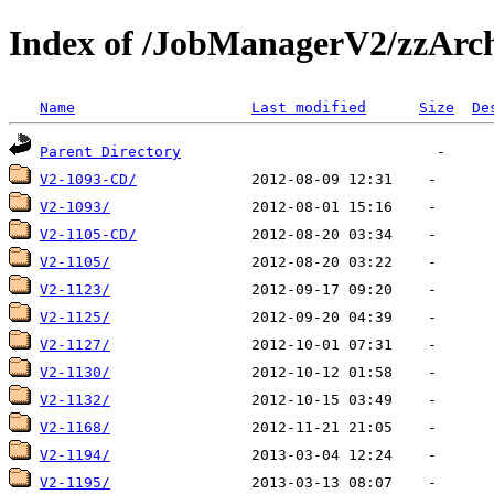
Index of /JobManagerV2/zzArc
Name
Last modified
Size
De
Parent Directory
V2-1093-CD/
V2-1093/
V2-1105-CD/
V2-1105/
V2-1123/
V2-1125/
V2-1127/
V2-1130/
V2-1132/
V2-1168/
V2-1194/
V2-1195/